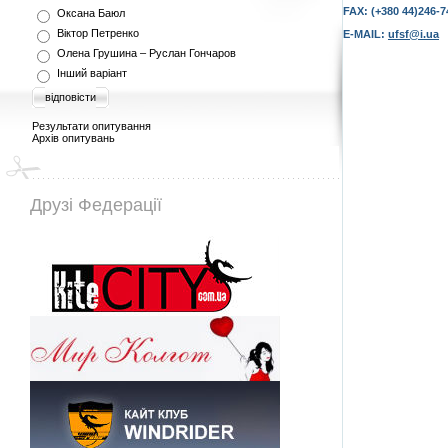
FAX: (+380 44)
246-7
Оксана Баюл
Віктор Петренко
E-MAIL:
ufsf@i.ua
Олена Грушина – Руслан Гончаров
Інший варіант
відповісти
Результати опитування
Архів опитувань
Друзі Федерації